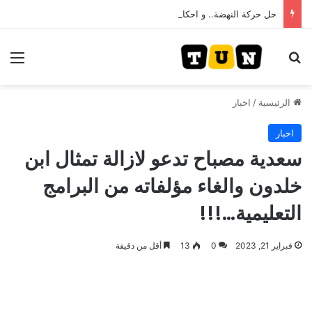
حل حركة النهضة.. و احكام قضائية في قيادات حركة النهضة بألف و400عام سجــن……
بحث عن
الق
الرئيسية
/
اخبار
اخبار
سعدية مصباح تدعو لازالة تمثال ابن
خلدون والغاء مؤلفاته من البرامج
التعليمية…!!!
فبراير 21, 2023
0
13
أقل من دقيقة