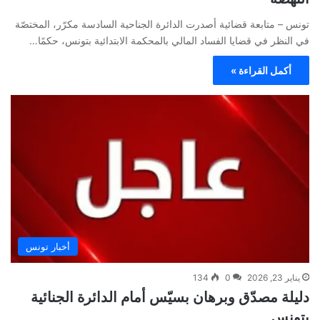
تونس – متابعة قضائية أصدرت الدائرة الجناحية السادسة مكرّر، المختصّة
في النظر في قضايا الفساد المالي بالمحكمة الابتدائية بتونس، حكمًا…
أكمل القراءة »
أخبار تونس
يناير 23, 2026
0
134
دليلة مصدّق وبرهان بسيّس أمام الدائرة الجنائية
بتونس