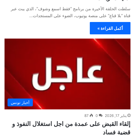
سلطت الحلقة الأخيرة من برنامج “فقط اسمع وشوف”، الذي يبث عبر
قناة “بلا قناع” على منصة يوتيوب، الضوء على المستجدات…
أكمل القراءة »
أخبار تونس
يناير 17, 2026
0
87
إلقاء القبض على عمدة من اجل استغلال النفوذ و
قضية فساد