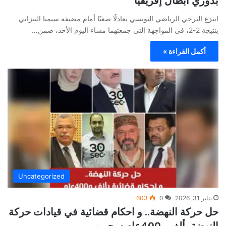
بدوري أبطال إفريقيا
انتزع الترجي الرياضي التونسي تعادلًا صعبًا أمام مضيفه سيمبا التنزاني
بنتيجة 2-2، في المواجهة التي جمعتهما مساء اليوم الأحد، ضمن…
أكمل القراءة »
Uncategorized
يناير 31, 2026
0
603
حل حركة النهضة.. و احكام قضائية في قيادات حركة
النهضة بألف و400عام سجــن……