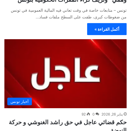
تونس – متابعات خاصة في وقت تعاني فيه المالية العمومية في تونس
من ضغوطات كبرى، طفت على السطح ملفات فساد…
أكمل القراءة »
أخبار تونس
يناير 26, 2026
0
92
حكم قضائي عاجل في حق راشد الغنوشي و حركة
النهضة