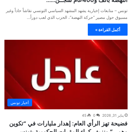
تونس – متابعات إخبارية يشهد المشهد السياسي التونسي نقاشاً حاداً وغير
مسبوق حول مصير “حركة النهضة”، الحزب الذي لعب دوراً…
أكمل القراءة »
أخبار تونس
يناير 31, 2026
0
45
فضيحة تهز الرأي العام: إهدار مليارات في “تكوين
وهمي” ونزيف كراء المقرات الحكومية بتونس