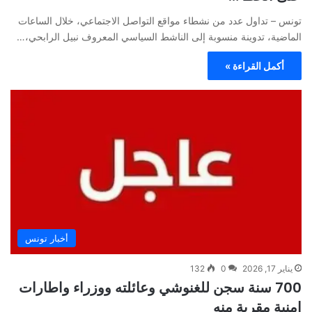
تونس – تداول عدد من نشطاء مواقع التواصل الاجتماعي، خلال الساعات
الماضية، تدوينة منسوبة إلى الناشط السياسي المعروف نبيل الرابحي،…
أكمل القراءة »
أخبار تونس
يناير 17, 2026
0
132
700 سنة سجن للغنوشي وعائلته ووزراء واطارات
امنية مقربة منه