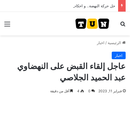
حل حركة النهضة.. و احكام قضائية في قيادات حركة النهضة بألف و400عام سجــن……
بحث عن
الق
الرئيسية
/
اخبار
اخبار
عاجل إلقاء القبض على النهضاوي
عبد الحميد الجلاصي
فبراير 11, 2023
0
4
أقل من دقيقة