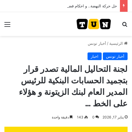
حل حركة النهضة.. و احكام قضائية في قيادات حركة النهضة بألف و400عام سجــن……
بحث عن
الق
الرئيسية
/
أخبار تونس
أخبار تونس
اخبار
لجنة التحاليل المالية تصدر قرار
بتجميد الحسابات البنكية للرئيس
المدير العام لبنك الزيتونة و هؤلاء
على الخط …
يناير 17, 2026
0
143
دقيقة واحدة