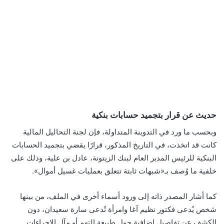
حديث عن قرار بتجميد حسابات بنكية
وبحسب ما ورد في التدوينة المتداولة، فإن لجنة التحاليل المالية
كانت قد اتخذت، في التاريخ المذكور، قرارًا يقضي بتجميد الحسابات
البنكية للرئيس المدير العام لبنك الزيتونة، عادل بن علية، وذلك على
خلفية ما وُصف بـ«شبهات ثابتة تتعلق بعمليات غسيل أموال».
كما أشار المصدر ذاته إلى ورود أسماء أخرى في الملف، من بينها
شخص يُدعى فكتور نظيم آغا وامرأة تُدعى سارة سعيدان، دون
الكشف عن تفاصيل إضافية حول طبيعة التهم أو مآل الإجراءات