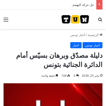
حل حركة النهضة.. و احكام قضائية في قيادات حركة النهضة بألف و400عام سجــن……
بحث عن
الق
الرئيسية
/
أخبار تونس
أخبار تونس
اخبار
دليلة مصدّق وبرهان بسيّس أمام
الدائرة الجنائية بتونس
يناير 23, 2026
0
136
دقيقة واحدة