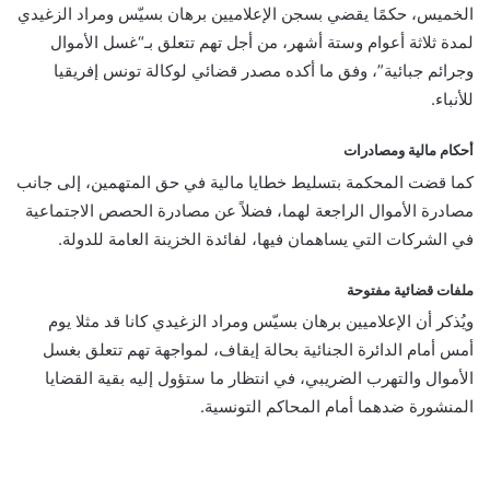
الخميس، حكمًا يقضي بسجن الإعلاميين برهان بسيّس ومراد الزغيدي
لمدة ثلاثة أعوام وستة أشهر، من أجل تهم تتعلق بـ“غسل الأموال
وجرائم جبائية”، وفق ما أكده مصدر قضائي لوكالة تونس إفريقيا
للأنباء.
أحكام مالية ومصادرات
كما قضت المحكمة بتسليط خطايا مالية في حق المتهمين، إلى جانب
مصادرة الأموال الراجعة لهما، فضلاً عن مصادرة الحصص الاجتماعية
في الشركات التي يساهمان فيها، لفائدة الخزينة العامة للدولة.
ملفات قضائية مفتوحة
ويُذكر أن الإعلاميين برهان بسيّس ومراد الزغيدي كانا قد مثلا يوم
أمس أمام الدائرة الجنائية بحالة إيقاف، لمواجهة تهم تتعلق بغسل
الأموال والتهرب الضريبي، في انتظار ما ستؤول إليه بقية القضايا
المنشورة ضدهما أمام المحاكم التونسية.