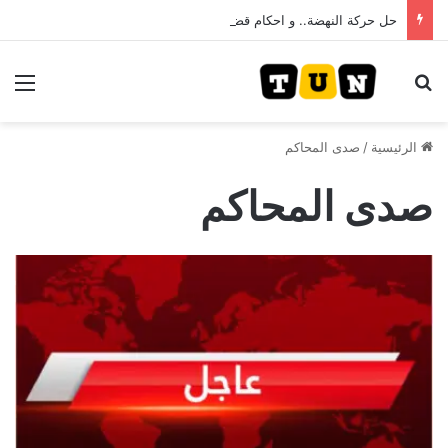
حل حركة النهضة.. و احكام قضائية في قيادات حركة النهضة بألف و400عام سجــن……
بحث عن
الق
الرئيسية
/
صدى المحاكم
صدى المحاكم