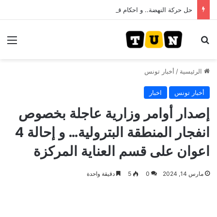
حل حركة النهضة.. و احكام قضائية في قيادات حركة النهضة بألف و400عام سجــن……
بحث عن
الق
الرئيسية
/
أخبار تونس
أخبار تونس
اخبار
إصدار أوامر وزارية عاجلة بخصوص
انفجار المنطقة البترولية… و إحالة 4
اعوان على قسم العناية المركزة
مارس 14, 2024
0
5
دقيقة واحدة