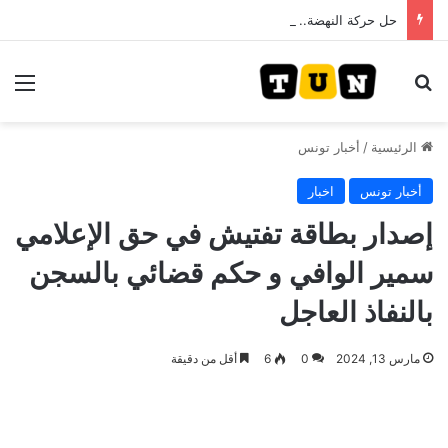
حل حركة النهضة.. و احكام قضائية في قيادات حركة النهضة بألف و400عام سجــن……
بحث عن
الق
الرئيسية
/
أخبار تونس
أخبار تونس
اخبار
إصدار بطاقة تفتيش في حق الإعلامي
سمير الوافي و حكم قضائي بالسجن
بالنفاذ العاجل
مارس 13, 2024
0
6
أقل من دقيقة