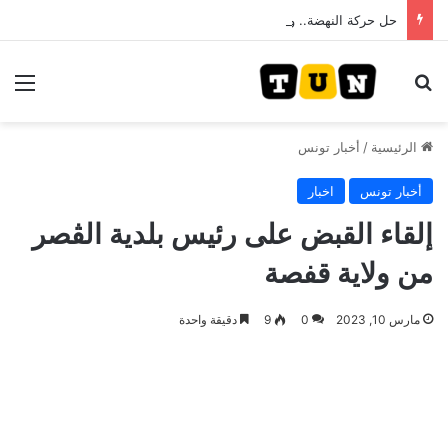
حل حركة النهضة.. و احكام قضائية في قيادات حركة النهضة بألف و400عام سجــن……
بحث عن
الق
الرئيسية
/
أخبار تونس
أخبار تونس
اخبار
إلقاء القبض على رئيس بلدية الڨصر
من ولاية قفصة
مارس 10, 2023
0
9
دقيقة واحدة