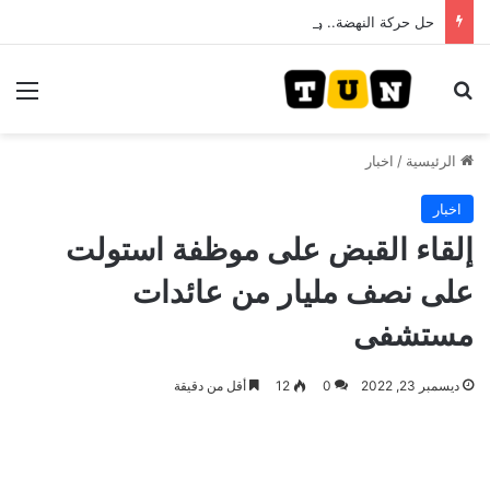
حل حركة النهضة.. و احكام قضائية في قيادات حركة النهضة بألف و400عام سجــن……
بحث عن
الق
الرئيسية
/
اخبار
اخبار
إلقاء القبض على موظفة استولت
على نصف مليار من عائدات
مستشفى
ديسمبر 23, 2022
0
12
أقل من دقيقة