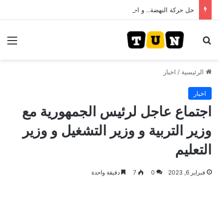
حل حركة النهضة.. و احكام قضائية في قيادات حركة النهضة بألف و400عام سجــن……
بحث عن
الق
الرئيسية
/
اخبار
اخبار
اجتماع عاجل لرئيس الجمهورية مع
وزير التربية و وزير التشغيل و وزير
التعليم
فبراير 6, 2023
0
7
دقيقة واحدة