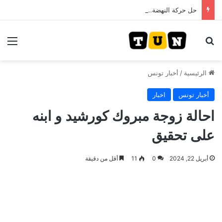
حل حركة النهضة.. و احكام قضائية في قيادات حركة النهضة بألف و400عام سجــن……
بحث عن
الق
الرئيسية
/
أخبار تونس
أخبار تونس
اخبار
احالة زوجة مبروك كورشيد و ابنه
على تحقيق
أبريل 22, 2024
0
11
أقل من دقيقة