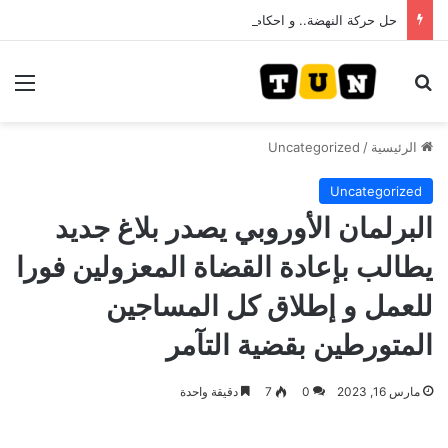
حل حركة النهضة.. و احكام قضائية في قيادات حركة النهضة بألف و400عام سجــن……
بحث عن
الق
الرئيسية
/
Uncategorized
Uncategorized
البرلمان الأوروبي يصدر بلاغ جديد
يطالب بإعادة القضاة المعزولين فورا
للعمل و إطلاق كل المساجين
المتورطين بقضية التآمر
مارس 16, 2023
0
7
دقيقة واحدة