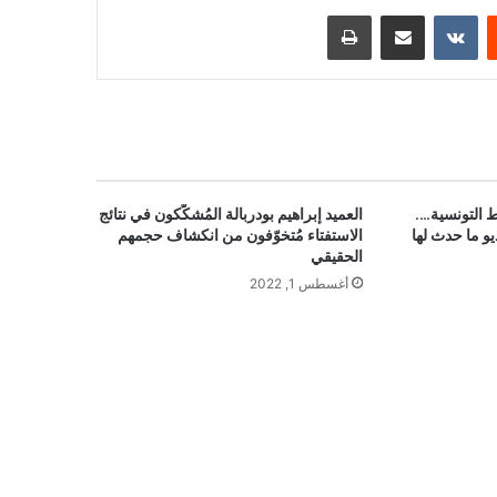
ست
مشاركة عبر البريد
طباعة
التونسية….
العميد إبراهيم بودربالة المُشكّكون في نتائج
و ما حدث لها
الاستفتاء مُتخوّفون من انكشاف حجمهم
الحقيقي
أغسطس 1, 2022