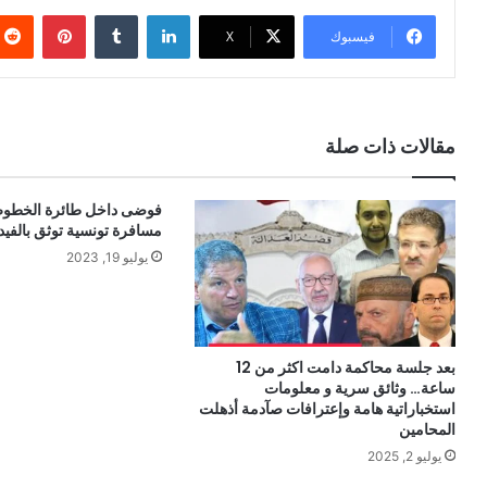
لينكدإن
بينتيري
فيسبوك
X
مقالات ذات صلة
فوضى داخل طائرة الخطوط 
مسافرة تونسية توثق بالفيدي
يوليو 19, 2023
بعد جلسة محاكمة دامت اكثر من 12
ساعة… وثائق سرية و معلومات
استخباراتية هامة وإعترافات صآدمة أذهلت
المحامين
يوليو 2, 2025