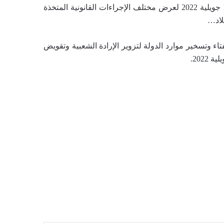
و قد كلّف الحزب هيئة الدفاع بتنظيم ندوة صحفية يوم الإربعاء 13 جويلية 2022 لعرض مختلف الإجراءات القانونية المتخذة
بلاد…
تاء وتسخير موارد الدولة لتزوير الإرادة الشعبية وتقويض