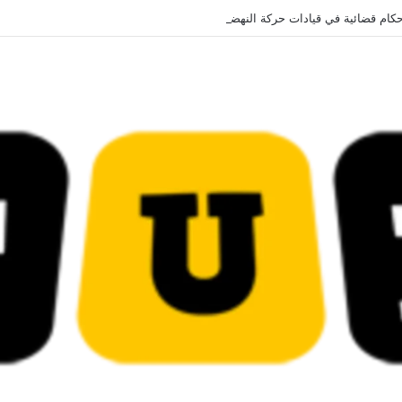
قضائية في قيادات حركة النهضة بألف و400عام سجــن……