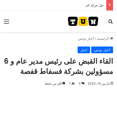
حل حركة النهضة.. و احكام قضائية في قيادات حركة النهضة بألف و400عام سجــن……
بحث عن
الق
الرئيسية
/
أخبار تونس
أخبار تونس
اخبار
القاء القبض على رئيس مدير عام و 6
مسؤولين بشركة فسفاط قفصة
مارس 14, 2023
0
7
أقل من دقيقة