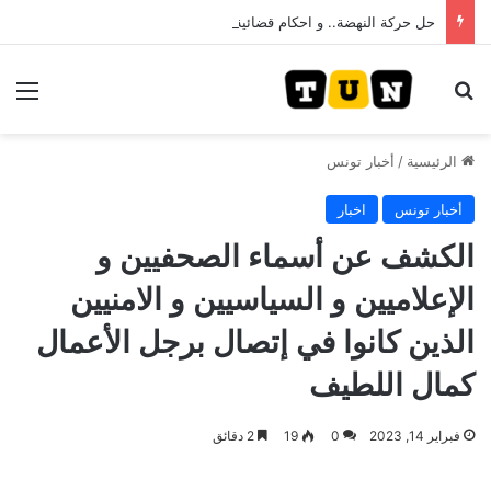
حل حركة النهضة.. و احكام قضائية في قيادات حركة النهضة بألف و400عام سجــن……
بحث عن
الق
الرئيسية
/
أخبار تونس
أخبار تونس
اخبار
الكشف عن أسماء الصحفيين و
الإعلاميين و السياسيين و الامنيين
الذين كانوا في إتصال برجل الأعمال
كمال اللطيف
فبراير 14, 2023
0
19
2 دقائق