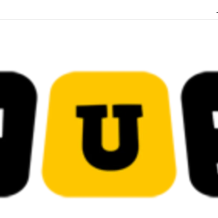
قضائية في قيادات حركة النهضة بألف و400عام سجــن……