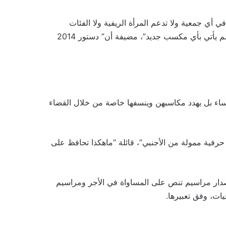
أي جمعية ولا تدعم المرأة الريفية ولا الفئات
الهشة”، كما أنها “لاتحمل اي صفة تمثل الدولة حتى تدعم دستور لم يأتي بأي مكسب جديد”، مضيفة أن” دستور 2014
 يحقق أي مكسب للنساء بل يهدد مكاسبهن وينسفها خاصة من خلال القضاء
حرفية ممولة من الأجنبي”، قائلة “ماهكذا تحافظ على
صدار مراسيم تنص على المساواة في الأجر ومراسيم
يات، وفق تعبيرها.