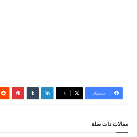
لينكدإن
بينتيري
فيسبوك
X
مقالات ذات صلة