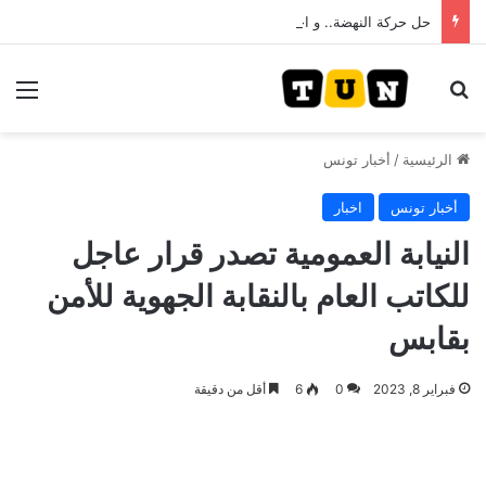
حل حركة النهضة.. و احكام قضائية في قيادات حركة النهضة بألف و400عام سجــن……
بحث عن
الق
الرئيسية
/
أخبار تونس
أخبار تونس
اخبار
النيابة العمومية تصدر قرار عاجل
للكاتب العام بالنقابة الجهوية للأمن
بقابس
فبراير 8, 2023
0
6
أقل من دقيقة