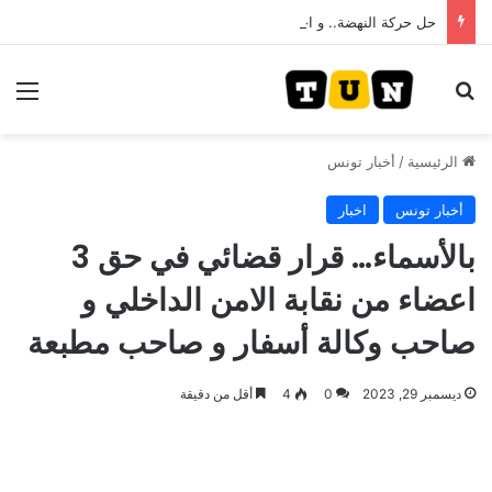
حل حركة النهضة.. و احكام قضائية في قيادات حركة النهضة بألف و400عام سجــن……
بحث عن
الق
الرئيسية
/
أخبار تونس
أخبار تونس
اخبار
بالأسماء… قرار قضائي في حق 3
اعضاء من نقابة الامن الداخلي و
صاحب وكالة أسفار و صاحب مطبعة
ديسمبر 29, 2023
0
4
أقل من دقيقة