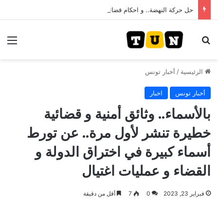
حل حركة النهضة.. و احكام قضائية في قيادات حركة النهضة بألف و400عام سجــن……
بحث عن
الق
الرئيسية
/
أخبار تونس
أخبار تونس
اخبار
بالأسماء.. وثائق أمنية و قضائية
خطيرة تنشر لأول مرة.. عن تورط
أسماء كبيرة في اختراق الدولة و
القضاء و عمليات اغتيال
فبراير 23, 2023
0
7
أقل من دقيقة