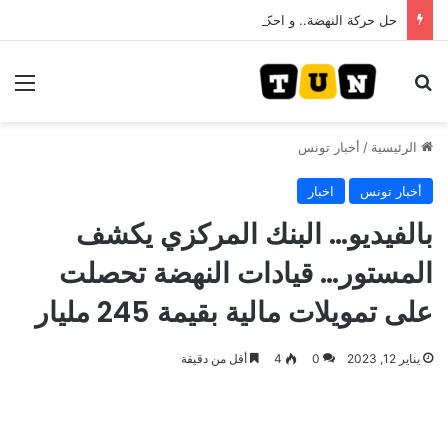
حل حركة النهضة.. و احكام قضائية في قيادات حركة النهضة بألف و400عام سجــن……
بحث عن
الق
الرئيسية
/
أخبار تونس
أخبار تونس
اخبار
بالفيديو… البنك المركزي يكشف
المستور… قيادات النهضة تحصلت
على تمويلات مالية بقيمة 245 مليار
يناير 12, 2023
0
4
أقل من دقيقة