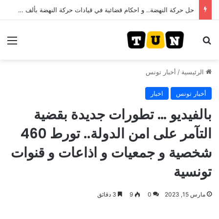
حل حركة النهضة.. و احكام قضائية في قيادات حركة النهضة بألف و400عام سجــن……
بحث عن
الق
الرئيسية
/
أخبار تونس
أخبار تونس
اخبار
بالفيديو … تطورات جديدة بقضية
التآمر على امن الدولة.. تورط 460
شخصية و جمعيات و اذاعات و قنوات
تونسية
مارس 15, 2023
0
9
3 دقائق