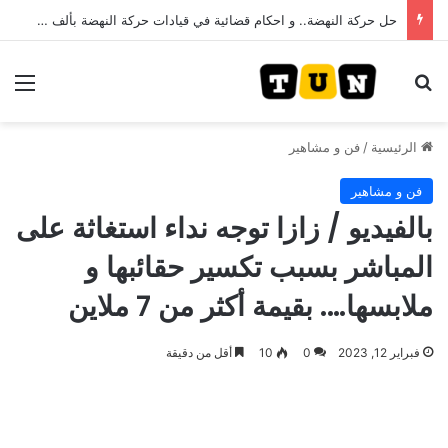
حل حركة النهضة.. و احكام قضائية في قيادات حركة النهضة بألف و400عام سجــن……
بحث عن
الق
الرئيسية
/
فن و مشاهير
فن و مشاهير
بالفيديو / زازا توجه نداء استغاثة على
المباشر بسبب تكسير حقائبها و
ملابسها…. بقيمة أكثر من 7 ملاين
فبراير 12, 2023
0
10
أقل من دقيقة