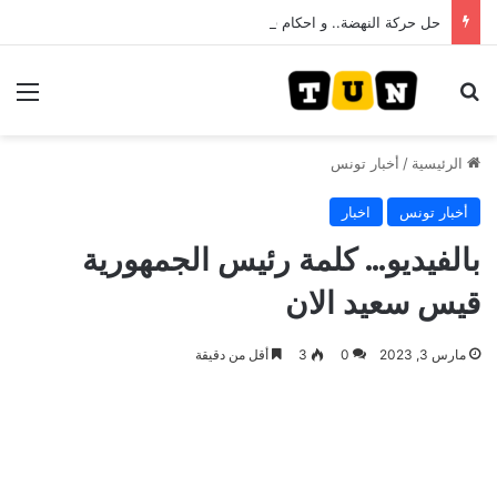
حل حركة النهضة.. و احكام قضائية في قيادات حركة النهضة بألف و400عام سجــن……
بحث عن
الق
الرئيسية
/
أخبار تونس
أخبار تونس
اخبار
بالفيديو… كلمة رئيس الجمهورية
قيس سعيد الان
مارس 3, 2023
0
3
أقل من دقيقة