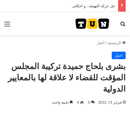
حل حركة النهضة.. و احكام قضائية في قيادات حركة النهضة بألف و400عام سجــن……
بحث عن
الق
الرئيسية
/
اخبار
اخبار
بشرى بلحاج حميدة تركيبة المجلس
المؤقت للقضاء لا علاقة لها بالمعايير
الدولية
فبراير 13, 2022
0
4
دقيقة واحدة