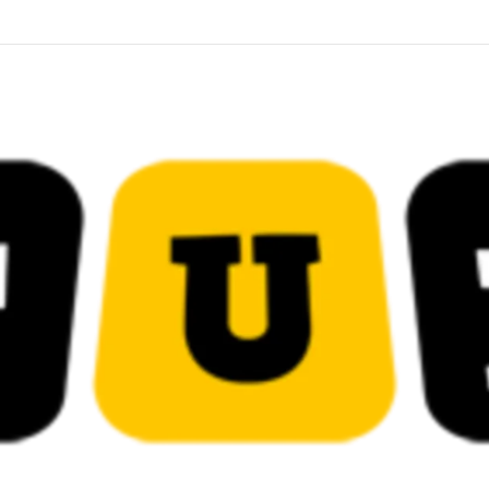
قضائية في قيادات حركة النهضة بألف و400عام سجــن……