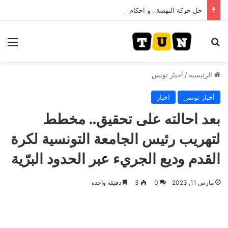
حل حركة النهضة.. و احكام قضائية في قيادات حركة النهضة بألف و400عام سجــن……
بحث عن
الق
الرئيسية
/
أخبار تونس
أخبار تونس
اخبار
بعد احالته على تحقيق.. مخطط
لتهريب رئيس الجامعة التونسية لكرة
القدم وديع الجريء عبر الحدود البرّية
مارس 11, 2023
0
3
دقيقة واحدة