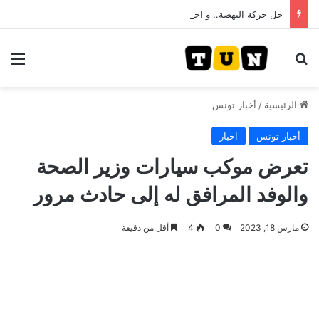
حل حركة النهضة.. و احكام قضائية في قيادات حركة النهضة بألف و400عام سجــن……
بحث عن
الق
الرئيسية
/
أخبار تونس
أخبار تونس
اخبار
تعرض موكب سيارات وزير الصحة
والوفد المرافق له إلى حادث مرور
مارس 18, 2023
0
4
أقل من دقيقة