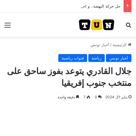
حل حركة النهضة.. و احكام قضائية في قيادات حركة النهضة بألف و400عام سجــن……
بحث عن
الق
الرئيسية
/
أخبار تونس
أخبار تونس
رياضة
قنوات رياضية
جلال القادري يتوعد بفوز ساحق على
منتخب جنوب إفريقيا
يناير 21, 2024
0
7
دقيقة واحدة