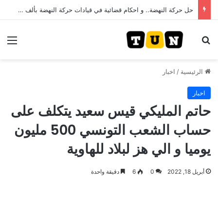
حل حركة النهضة.. و احكام قضائية في قيادات حركة النهضة بألف و400عام سجــن……
بحث عن
الق
الرئيسية
/
اخبار
اخبار
حاتم المليكي قيس سعيد يتكلف على
حساب الشعب التونسي 500 مليون
يوميا و الي هز لبلاد للهاوية
أبريل 18, 2022
0
6
دقيقة واحدة