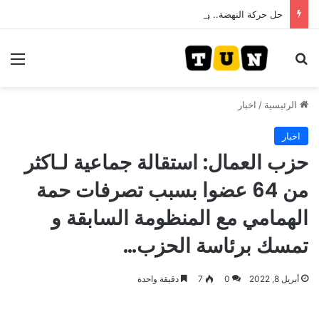
حل حركة النهضة.. و احكام قضائية في قيادات حركة النهضة بألف و400عام سجــن……
بحث عن
الق
الرئيسية
/
اخبار
اخبار
حزب العمال: استقالة جماعية لـاكثر
من 64 عضوا بسبب تصرفات حمة
الهمامي مع المنظومة السابقة و
تمسك برئاسة الحزب…
أبريل 8, 2022
0
7
دقيقة واحدة