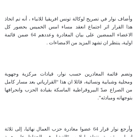
وأضاف نوار في تصريح لوكالة تونس افريقيا للانباء ، أنه تم اتخاذ
هذا القرار اثر اجتماع انعقد مساء امس الخميس بحضور كل
الاعضاء الممضين على بيان المغادرة وعددهم 64 ضمن قائمة
اولية، ينتظر ان تشهد المزيد من الامضاءات .
وتضم قائمة المغادرين حسب نوار، قيادات مركزية وجهوية
ومحلية وشبابية ونسائية، قائلا ان هذا “القرارياتي بعد مسار كامل
من الصراع ضدّ البيروقراطية الماسكة بقيادة الحزب وانحرافها
بتوجهاته ومبادئه”.
وأرجع نوار قرار 64 عضوا مغادرة حزب العمال نهائيا، إلى ثلاثة
اسباب رئيسية، تتعلق اولا ب “الفشل في الحفاظ على هوية