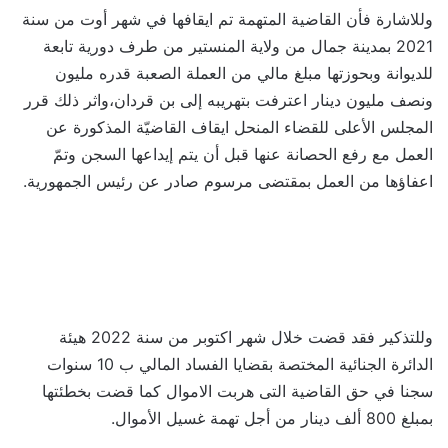
وللاشارة فأن القاضية المتهمة تم ايقافها في شهر أوت من سنة
2021 بمدينة جمال من ولاية المنستير من طرف دورية تابعة
للديوانة وبحوزتها مبلغ مالي من العملة الصعبة قدره مليون
ونصف مليون دينار اعترفت بتهريبه إلى بن قردان،واثر ذلك قرر
المجلس الأعلى للقضاء المنحل ايقاف القاضيّة المذكورة عن
العمل مع رفع الحصانة عنها قبل أن يتم إيداعها السجن وتمّ
اعفاؤها من العمل بمقتضى مرسوم صادر عن رئيس الجمهورية.
وللتذكير فقد قضت خلال شهر اكتوبر من سنة 2022 هيئة
الدائرة الجنائية المختصة بقضايا الفساد المالي ب 10 سنوات
سجنا في حق القاضية التى هربت الاموال كما قضت بخطئتها
بمبلغ 800 ألف دينار من أجل تهمة غسيل الأموال.