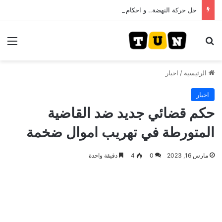
حل حركة النهضة.. و احكام قضائية في قيادات حركة النهضة بألف و400عام سجــن……
بحث عن
الق
الرئيسية
/
اخبار
اخبار
حكم قضائي جديد ضد القاضية
المتورطة في تهريب اموال ضخمة
مارس 16, 2023
0
4
دقيقة واحدة