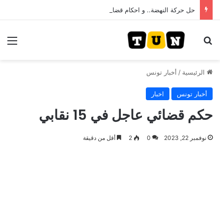
حل حركة النهضة.. و احكام قضائية في قيادات حركة النهضة بألف و400عام سجــن……
بحث عن
الق
الرئيسية
/
أخبار تونس
أخبار تونس
اخبار
حكم قضائي عاجل في 15 نقابي
نوفمبر 22, 2023
0
2
أقل من دقيقة