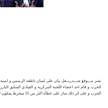
نشر مـــوقع صـــدربــعل بيان على لسان ناطقه الرسمي و امينه 
الحزب و قام احد اعضاء اللجنة المركزية و القيادي السابق البارز
الحزب و على اثر ذلك سار على خطأه اكثر من 65 منخرط يمثلون اثر من 30‰ من منخرطي الحزب.