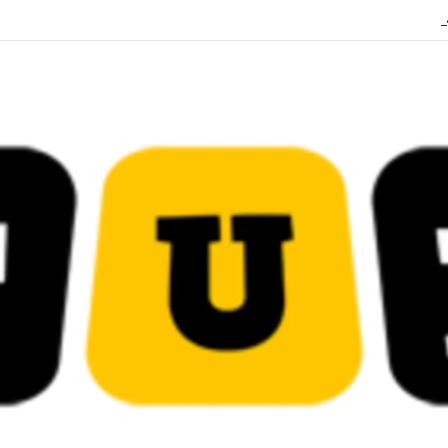
قضائية في قيادات حركة النهضة بألف و400عام سجــن……