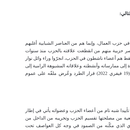
تالي:
لى هذا البيان (43 من 65) ليسوا أعضاء في حزب العمال، وإنما هم من العناصر الشبابية أغلبهم
ناصر حزبية منهم من انقطعت علاقته بالحزب منذ سنوات
ط هم أعضاء ناشطون في الحزب، انجرّوا وراء وائل نوار
 إلى ممارساته وأنشطته وعلاقاته المشبوهة الرامية إلى
تخريب الحزب من الداخل واتخذت في شأنه منذ حوالي شهرين (19 فيفري 2022) قرار الطرد وعُرض ملفّه على عموم
قى تأييدا شبه تام من أعضاء الحزب وعضواته يأتي في إطار
رجعية من مصلحتها تقسيم الحزب وتخريبه من الداخل من
ري الذي مكّنه من الصمود في وجه كل العواصف تحت