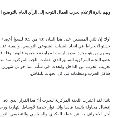
ويهم دائرة الإعلام لحزب العمال التوجه إلى الرأي العام بالتوضيح ال
أولا: إنّ ثلثي الممضين ع
حديثو الانخراط في اتحاد الشباب الشيوعي التونسي، والبقية ع
ومنهم من هو مجرد صديق ليست له رابطة تنظيمية قانونية وقلة فق
عضو اللجنة المركزية السابق الذي تفطنت اللجنة المركزية منذ مدة
هياكل الحزب ومنظماته في كل الجهات للنقاش.
ثانيا: لقد اعتبرت اللجنة المركزية للحزب أنّ هذا القرار الذي لا
إفشال محاولة يائسة قادها وائل نوار خدمة لأوساط انتهازية و
أجل الانحراف به عن خطه الفكري والسياسي والتنظيمي الثو