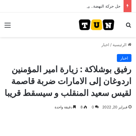
حل حركة النهضة.. و احكام قضائية في قيادات حركة النهضة بألف و400عام سجــن……
بحث عن
الق
الرئيسية
/
اخبار
اخبار
رفيق بوشلاكة : زيارة امير المؤمنين
اردوغان إلى الامارات ضربة قاصمة
لقيس سعيد المنقلب و سيسقط قريبا
فبراير 20, 2022
0
8
دقيقة واحدة