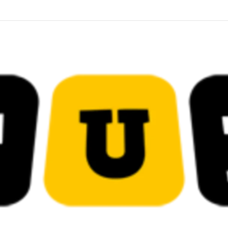
 قضائية في قيادات حركة النهضة بألف و400عام سجــن……