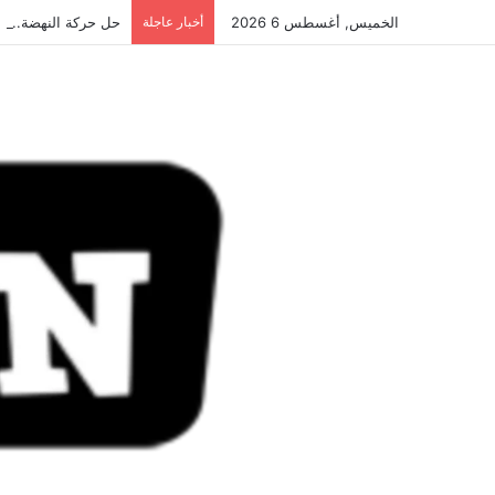
الخميس, أغسطس 6 2026
أخبار عاجلة
حل حركة النهضة.. و احكام