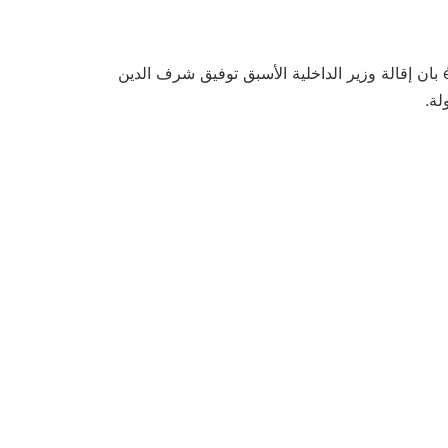
صرح سمير ديلو اليوم 20 مارس 2023 ، émission impossible بان إقالة وزير الداخلية الأسبق توفيق شرف الدين
لة.