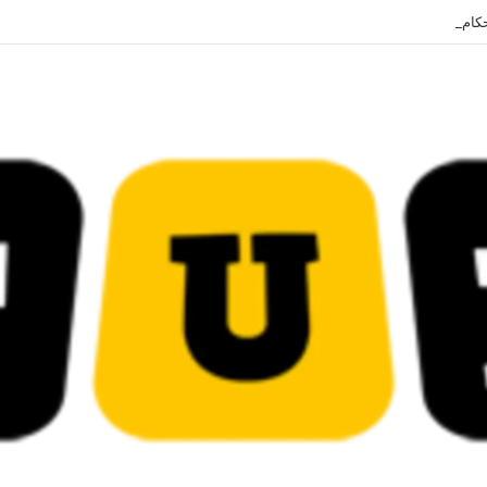
ضائية في قيادات حركة النهضة بألف و400عام سجــن……