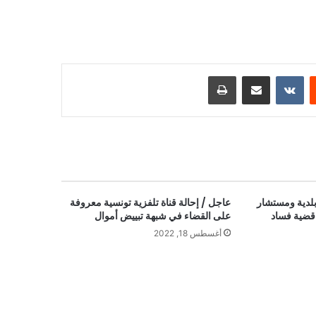
ست
مشاركة عبر البريد
طباعة
بلدية ومستشار
عاجل / إحالة قناة تلفزية تونسية معروفة
قضية فساد
على القضاء في شبهة تبييض أموال
أغسطس 18, 2022