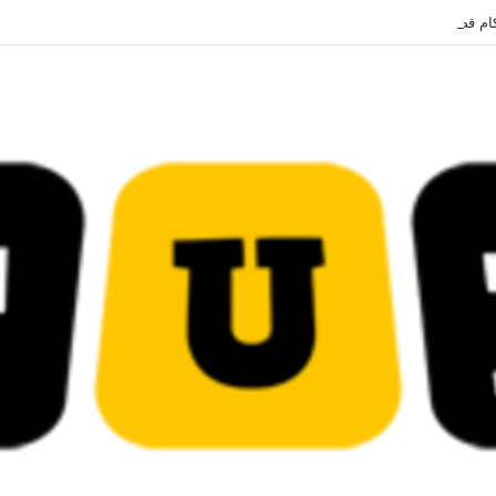
ئية في قيادات حركة النهضة بألف و400عام سجــن……