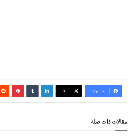
لينكدإن
بينتيري
فيسبوك
X
مقالات ذات صلة