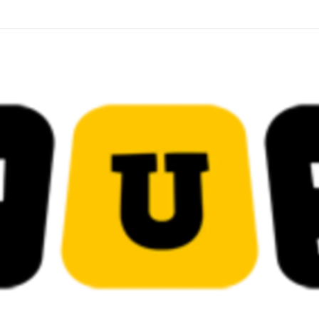
 قضائية في قيادات حركة النهضة بألف و400عام سجــن……