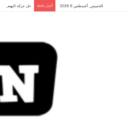
الخميس, أغسطس 6 2026
أخبار عاجلة
حل حركة النهضة.. و احكام