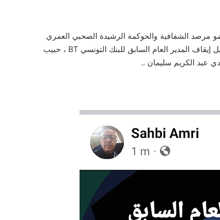
ٌنين الاحرار وعضو مرصد الشفافية والحوكمة الرشيدة الصحبي العمري
في تدوينة نشرها على صفحته الرسمية بالفيسبوك بانه تم منذ قليل إيقاف المدير العام السابق للبنك التونسي BT ، حبيب
 عبد الكريم سليمان ..