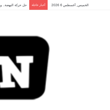
الخميس, أغسطس 6 2026
أخبار عاجلة
حل حركة النهضة.. و احكام