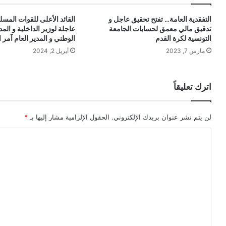
التفقدية العامة… تفتح تحقيق عاجل و
القائد الأعلى للقوات المس
تدقيق مالي معمق لحسابات الجامعة
عاجلة لوزير الداخلية و المد
التونسية لكرة القدم
الوطني و المدير العام آمر
مارس 7, 2023
أبريل 2, 2024
اترك تعليقاً
لن يتم نشر عنوان بريدك الإلكتروني.
الحقول الإلزامية مشار إليها بـ
*
ا
ل
ت
ع
ل
ي
ق