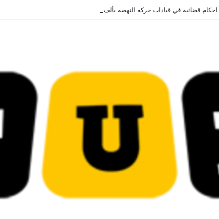
 قضائية في قيادات حركة النهضة بألف و400عام سجــن……