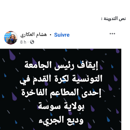
نص التدوينة :