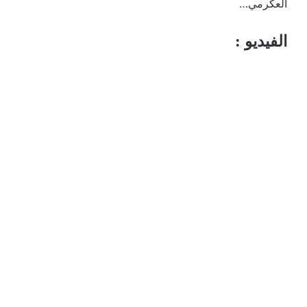
العكرمي…
الفيديو :