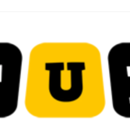
قضائية في قيادات حركة النهضة بألف و400عام سجــن……