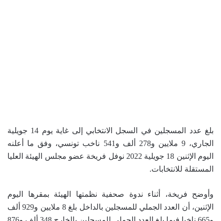
بلغ عدد المسجلين في السجل الانتخابي إلى غاية يوم 14 جويلية
الجاري، 9 ملايين و278 ألف و541 ناخب تونسي، وفق ما أعلنه
اليوم الإثنين 18 جويلية 2022 نوفل فريخة عضو مجلس الهيئة العليا
المستقلة للانتخابات.
وأوضح فريخة، أثناء ندوة صحفية نظمتها الهيئة بمقرها اليوم
الإثنين، أن العدد الجملي للمسجلين بالداخل بلغ 8 ملايين و929 ألف
و665 ناخبا فيما بلغ العدد الجملي للمسجلين بالخارج 348 ألف و876