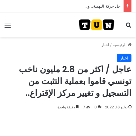
حل حركة النهضة.. و احكام قضائية في قيادات حركة النهضة بألف و400عام سجــن……
بحث عن
الق
الرئيسية
/
اخبار
اخبار
عاجل / اكثر من 2.8 مليون ناخب
تونسي قاموا بعملية التثبت من
التسجيل و تغيير مركز الإقتراع..
يوليو 18, 2022
0
7
دقيقة واحدة