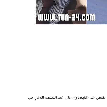
يل قناة الزيتونة ، بانه تم اليوم 5 مارس 2023 القاء القبض على النهضاوي علي عبد اللطيف اللافي في