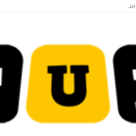
 قضائية في قيادات حركة النهضة بألف و400عام سجــن……