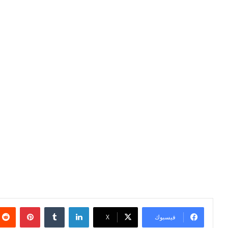
لينكدإن
بينتيري
فيسبوك
X