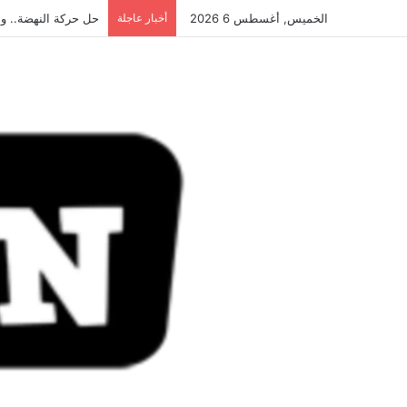
الخميس, أغسطس 6 2026
أخبار عاجلة
حل حركة النهضة.. و احكام