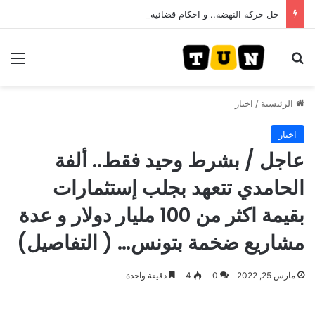
حل حركة النهضة.. و احكام قضائية في قيادات حركة النهضة بألف و400عام سجــن……
بحث عن
الق
الرئيسية
/
اخبار
اخبار
عاجل / بشرط وحيد فقط.. ألفة
الحامدي تتعهد بجلب إستثمارات
بقيمة اكثر من 100 مليار دولار و عدة
مشاريع ضخمة بتونس… ( التفاصيل)
مارس 25, 2022
0
4
دقيقة واحدة