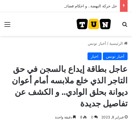
حل حركة النهضة.. و احكام قضائية في قيادات حركة النهضة بألف و400عام سجــن……
بحث عن
الق
الرئيسية
/
أخبار تونس
أخبار تونس
اخبار
عاجل بطاقة إيداع بالسجن في حق
التاجر الذي خلع ملابسه أمام أعوان
ديوانة بحلق الوادي.. و الكشف عن
تفاصيل جديدة
فبراير 8, 2023
0
8
دقيقة واحدة