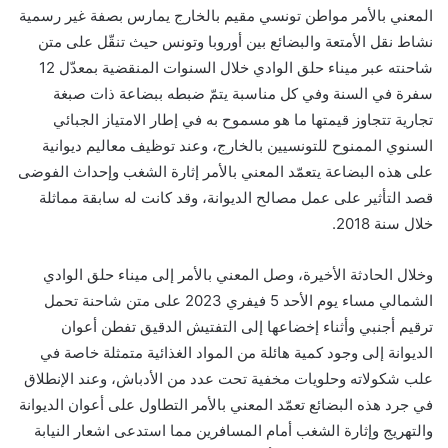
المعني بالأمر مواطن تونسي مقيم بالخارج يمارس بصفة غير رسمية
نشاط نقل الأمتعة والبضائع بين أوروبا وتونس حيث تنقّل على متن
شاحنته عبر ميناء حلق الوادي خلال السنوات المنقضية بمعدّل 12
سفرة في السنة وفي كل مناسبة يتمّ ضبطه ببضاعة ذات صبغة
تجارية تتجاوز قيمتها ما هو مسموح به في إطار الامتياز الجبائي
السنوي الممنوح للتونسيين بالخارج، وعند توظيف معاليم ديوانية
على هذه البضاعة يتعمّد المعني بالأمر إثارة الشغب وإحداث الفوضى
قصد التأثير على عمل مصالح الديوانة، وقد كانت له سابقة مماثلة
خلال سنة 2018.
وخلال الحادثة الأخيرة، وصل المعني بالأمر إلى ميناء حلق الوادي
الشمالي مساء يوم الأحد 5 فيفري 2023 على متن شاحنة تحمل
ترقيم أجنبي وأثناء إخضاعها إلى التفتيش الدقيق تفطن أعوان
الديوانة إلى وجود كمية هائلة من المواد الغذائية متمثلة خاصة في
علب شكولاته وحلويات مخفية تحت عدد من الأدباش، وعند الإنطلاق
في جرد هذه البضائع تعمّد المعني بالأمر التطاول على أعوان الديوانة
والتهريج وإثارة الشغب أمام المسافرين مما استدعى اشعار النيابة