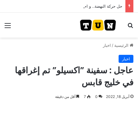
حل حركة النهضة.. و احكام قضائية في قيادات حركة النهضة بألف و400عام سجــن……
بحث عن
الق
الرئيسية
/
اخبار
اخبار
عاجل : سفينة ”اكسيلو” تم إغراقها
في خليج قابس
أبريل 18, 2022
0
7
أقل من دقيقة