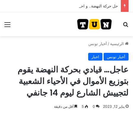
حل حركة النهضة.. و احكام قضائية في قيادات حركة النهضة بألف و400عام سجــن……
بحث عن
الق
الرئيسية
/
أخبار تونس
أخبار تونس
اخبار
عاجل… قيادي بحركة النهضة يقوم
بتوزيع الأموال في الأحياء الشعبية
لتجييش الشارع ليوم 14 جانفي
يناير 12, 2023
0
5
أقل من دقيقة