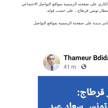
ارس 2023 ، الإعلامي ب Radio vitaa fm هشام الكاري على صفحته الرسمية بمواقع التواصل الاجتماعي
من مطار تونس قرطاج… على حسب قوله.
2 جويلية بالبرلمان الجديد ثامر بديدة على صفحته الرسمية بمواقع التواصل