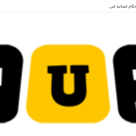
قضائية في قيادات حركة النهضة بألف و400عام سجــن……